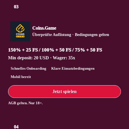
03
Coins.Game
Überprüfte Auflistung · Bedingungen gelten
150% + 25 FS / 100% + 50 FS / 75% + 50 FS
Min deposit: 20 USD · Wager: 35x
Schnelles Onboarding
Klare Einsatzbedingungen
Mobil bereit
Jetzt spielen
AGB gelten. Nur 18+.
04