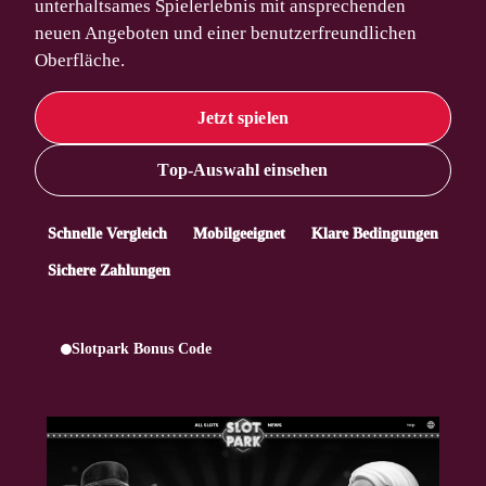
unterhaltsames Spielerlebnis mit ansprechenden
neuen Angeboten und einer benutzerfreundlichen
Oberfläche.
Jetzt spielen
Top-Auswahl einsehen
Schnelle Vergleich
Mobilgeeignet
Klare Bedingungen
Sichere Zahlungen
Slotpark Bonus Code