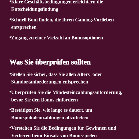
Klare Geschäftsbedingungen erleichtern die
Entscheidungsfindung
Schnell Boni finden, die Ihren Gaming-Vorlieben
entsprechen
Zugang zu einer Vielzahl an Bonusoptionen
Was Sie überprüfen sollten
Stellen Sie sicher, dass Sie allen Alters- oder
Standortanforderungen entsprechen
Überprüfen Sie die Mindesteinzahlungsanforderung,
bevor Sie den Bonus einfordern
Bestätigen Sie, wie lange es dauert, um
Bonuspokaleinzahlungen abzuheben
Verstehen Sie die Bedingungen für Gewinnen und
Verlieren beim Einsatz von Bonusspielen