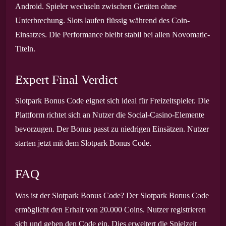
Android. Spieler wechseln zwischen Geräten ohne
Unterbrechung. Slots laufen flüssig während des Coin-
Einsatzes. Die Performance bleibt stabil bei allen Novomatic-
Titeln.
Expert Final Verdict
Slotpark Bonus Code eignet sich ideal für Freizeitspieler. Die
Plattform richtet sich an Nutzer die Social-Casino-Elemente
bevorzugen. Der Bonus passt zu niedrigen Einsätzen. Nutzer
starten jetzt mit dem Slotpark Bonus Code.
FAQ
Was ist der Slotpark Bonus Code? Der Slotpark Bonus Code
ermöglicht den Erhalt von 20.000 Coins. Nutzer registrieren
sich und geben den Code ein. Dies erweitert die Spielzeit