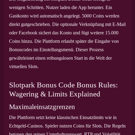
wenigen Schritten. Nutzer laden die App herunter. Ein
Gastkonto wird automatisch angelegt. 5000 Coins werden
direkt gutgeschrieben. Die optionale Verknüpfung mit E-Mail
oder Facebook sichert das Konto und fügt weitere 15.000
Coins hinzu. Die Plattform erlaubt später die Eingabe von
Bonuscodes im Einstellungsmenü. Dieser Prozess
gewährleistet einen reibungslosen Start in die Welt der
virtuellen Slots.
Slotpark Bonus Code Bonus Rules:
Wagering & Limits Explained
Maximaleinsatzgrenzen
Die Plattform setzt keine klassischen Einsatzlimits wie in
Echtgeld-Casinos. Spieler nutzen Coins für Slots. Die Regeln
betonen den reinen Unterhaltungswert. RTP und Volatilität