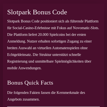
Slotpark Bonus Code
Slotpark Bonus Code positioniert sich als führende Plattform
für Social-Casino-Erlebnisse mit Fokus auf Novomatic-Slots.
Die Plattform liefert 20.000 Spielcoins bei der ersten
Anmeldung. Nutzer erhalten sofortigen Zugang zu einer
breiten Auswahl an virtuellen Automatenspielen ohne
Echtgeldeinsatz. Die Struktur unterstützt schnelle
Registrierung und unmittelbare Spielmöglichkeiten über
mobile Anwendungen.
Bonus Quick Facts
Die folgenden Fakten fassen die Kernmerkmale des
Angebots zusammen.