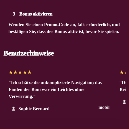
3
Bonus aktivieren
Wenden Sie einen Promo-Code an, falls erforderlich, und
bestätigen Sie, dass der Bonus aktiv ist, bevor Sie spielen.
Benutzerhinweise
★★★★★
★★
“Ich schätze die unkomplizierte Navigation; das
“Der
Finden der Boni war ein Leichtes ohne
Beisp
Verwirrung.”
mobil
Sophie Bernard