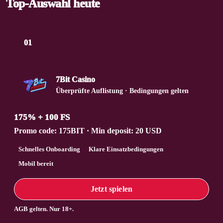
Top-Auswahl heute
01
7Bit Casino
Überprüfte Auflistung · Bedingungen gelten
175% + 100 FS
Promo code: 175BIT · Min deposit: 20 USD
Schnelles Onboarding
Klare Einsatzbedingungen
Mobil bereit
Jetzt spielen
AGB gelten. Nur 18+.