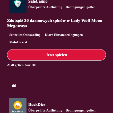
SafeCasino
Überprüfte Auflistung · Bedingungen gelten
Zdobądź 30 darmowych spinów w Lady Wolf Moon
Megaways
Schnelles Onboarding
Klare Einsatzbedingungen
Mobil bereit
Jetzt spielen
AGB gelten. Nur 18+.
06
DuckDice
Überprüfte Auflistung · Bedingungen gelten