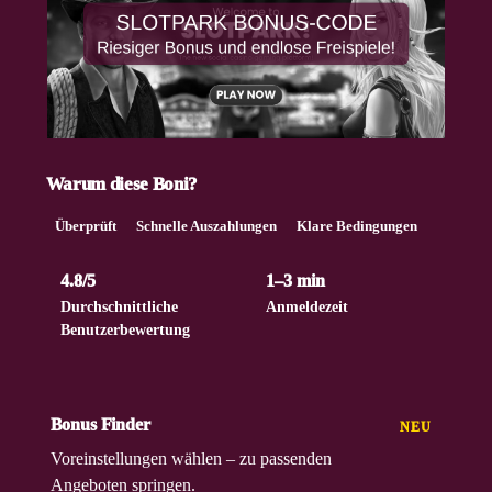
Warum diese Boni?
Überprüft
Schnelle Auszahlungen
Klare Bedingungen
4.8/5
1–3 min
Durchschnittliche
Anmeldezeit
Benutzerbewertung
Bonus Finder
NEU
Voreinstellungen wählen – zu passenden
Angeboten springen.